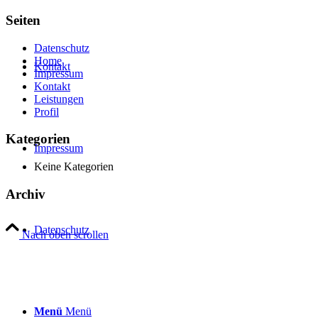
Seiten
Datenschutz
Home
Kontakt
Impressum
Kontakt
Leistungen
Profil
Kategorien
Impressum
Keine Kategorien
Archiv
Datenschutz
Nach oben scrollen
Menü
Menü